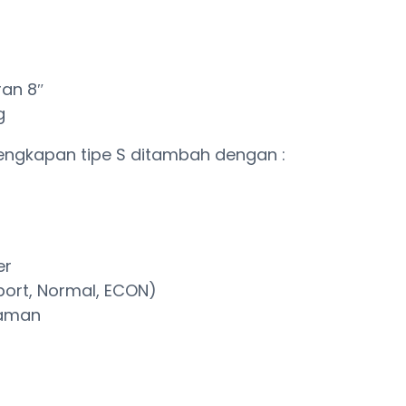
ran 8″
g
lengkapan tipe S ditambah dengan :
er
ort, Normal, ECON)
gaman