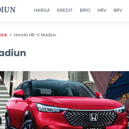
DIUN
HARGA
KREDIT
BRIO
HRV
BRV
duk
»
Honda HR-V Madiun
adiun